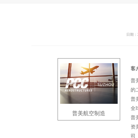
日期：20
客
普
的
普
全
普美航空制造
普
资
司（