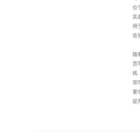
位
其
用
造
随
货
线
管
要
提