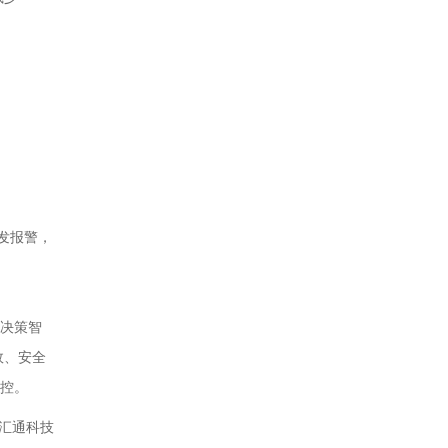
发报警，
、决策智
效、安全
可控。
汇通科技