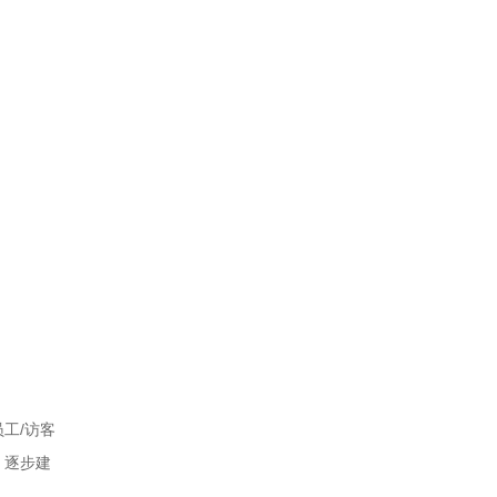
工/访客
，逐步建